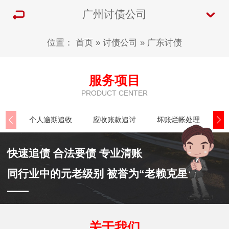
广州讨债公司
位置：
首页
»
讨债公司
»
广东讨债
服务项目
PRODUCT CENTER
个人逾期追收
应收账款追讨
坏账烂帐处理
公
快速追债 合法要债 专业清账
同行业中的元老级别 被誉为“老赖克星”
关于我们