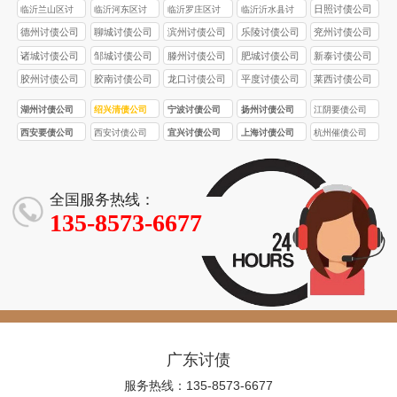
日照讨债公司
临沂兰山区讨
临沂河东区讨
临沂罗庄区讨
临沂沂水县讨
债公司
债公司
债公司
债公司
德州讨债公司
聊城讨债公司
滨州讨债公司
乐陵讨债公司
兖州讨债公司
诸城讨债公司
邹城讨债公司
滕州讨债公司
肥城讨债公司
新泰讨债公司
胶州讨债公司
胶南讨债公司
龙口讨债公司
平度讨债公司
莱西讨债公司
湖州讨债公司
绍兴清债公司
宁波讨债公司
扬州讨债公司
江阴要债公司
西安要债公司
西安讨债公司
宜兴讨债公司
上海讨债公司
杭州催债公司
全国服务热线：
135-8573-6677
广东讨债
服务热线：135-8573-6677