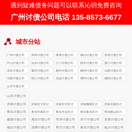
遇到疑难债务问题可以联系沁玥免费咨询
广州讨债公司电话 135-8573-6677
城市分站
广州讨债公司
深圳讨债公司
珠海讨债公司
佛山讨债公司
东莞讨债公司
中山讨债公司
汕头讨债公司
江门讨债公司
韶关讨债公司
湛江讨债公司
茂名讨债公司
肇庆讨债公司
惠州讨债公司
梅州讨债公司
汕尾讨债公司
河源讨债公司
阳江讨债公司
清远讨债公司
潮州讨债公司
揭阳讨债公司
云浮讨债公司
山东讨债公司
济南讨债公司
济南历下区讨
济南市中区讨
济南槐荫区讨
济南天桥区讨
债公司
债公司
债公司
债公司
青岛讨债公司
青岛市南区讨
青岛市北区讨
青岛黄岛区讨
青岛崂山区讨
债公司
债公司
债公司
债公司
威海讨债公司
潍坊讨债公司
菏泽讨债公司
济宁讨债公司
东营讨债公司
烟台讨债公司
淄博讨债公司
枣庄讨债公司
泰安讨债公司
临沂讨债公司