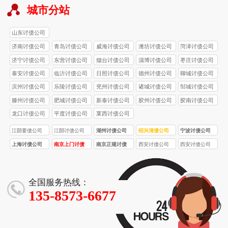
城市分站
山东讨债公司
济南讨债公司
青岛讨债公司
威海讨债公司
潍坊讨债公司
菏泽讨债公司
济宁讨债公司
东营讨债公司
烟台讨债公司
淄博讨债公司
枣庄讨债公司
泰安讨债公司
临沂讨债公司
日照讨债公司
德州讨债公司
聊城讨债公司
滨州讨债公司
乐陵讨债公司
兖州讨债公司
诸城讨债公司
邹城讨债公司
滕州讨债公司
肥城讨债公司
新泰讨债公司
胶州讨债公司
胶南讨债公司
龙口讨债公司
平度讨债公司
莱西讨债公司
江阴要债公司
江阴讨债公司
湖州讨债公司
绍兴清债公司
宁波讨债公司
上海讨债公司
南京上门讨债
南京正规讨债
西安讨债公司
西安讨债公司
服务
公司
首选品牌！西
合法合规！西
安要债 / 收债公
安要债 / 收债公
司，10 年经
司，5 名持证法
全国服务热线：
验，5 亿 + 追
务，3000 + 案
135-8573-6677
回欠款
例零投诉