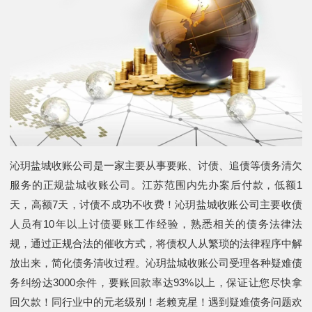
沁玥盐城收账公司是一家主要从事要账、讨债、追债等债务清欠
服务的正规盐城收账公司。江苏范围内先办案后付款，低额1
天，高额7天，讨债不成功不收费！沁玥盐城收账公司主要收债
人员有10年以上讨债要账工作经验，熟悉相关的债务法律法
规，通过正规合法的催收方式，将债权人从繁琐的法律程序中解
放出来，简化债务清收过程。沁玥盐城收账公司受理各种疑难债
务纠纷达3000余件，要账回款率达93%以上，保证让您尽快拿
回欠款！同行业中的元老级别！老赖克星！遇到疑难债务问题欢